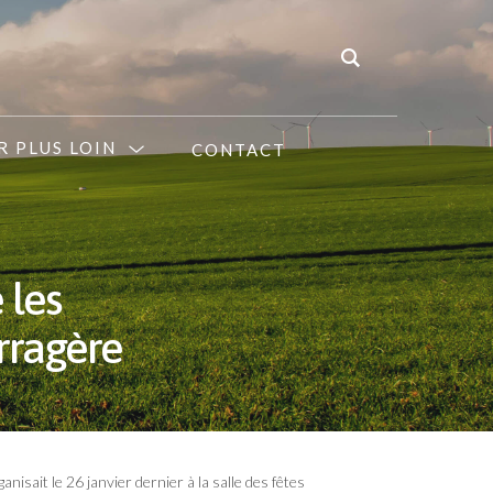
R PLUS LOIN
CONTACT
les
rragère
sait le 26 janvier dernier à la salle des fêtes