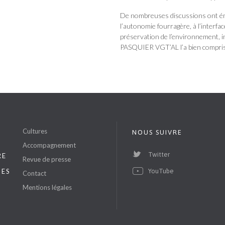
De nombreuses discussions ont émail
l’autonomie fourragère, à l’interfa
préservation de l’environnement, i
PASQUIER VGT’AL l’a bien compris e
S
Cultures
NOUS SUIVRE
Accompagnement
Twitter
RE
Revue de presse
ES
YouTube
Contact
Mentions légales