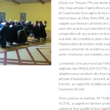
d’Azay sur Thouet (79) une demie 
Une cinquantaine d’agriculteurs on
de l’autonomie fourragère de leurs
intervention de Mme PHILIPPE, d
rappelé aux éleveurs présents les 
avoir des prairies qui répondent à 
composition de ses prairies en fonct
la prairie, des conditions pédo-clim
l’implantation de prairies multi-
suisses, présente de nombreux avan
azote, résistance aux maladies, éc
La matinée s’est poursuivi par l’in
végétale chez PASQUIER VGT’AL, qui
adaptées pour produire des fourrag
période d’implantation ; prenant ai
d’année, au regard de la faiblesse 
l’automne dernier.
Pour conclure la matinée, M. THIB
VGT’AL, a rappelé les bonnes prat
maintenir leur qualité et leur appé