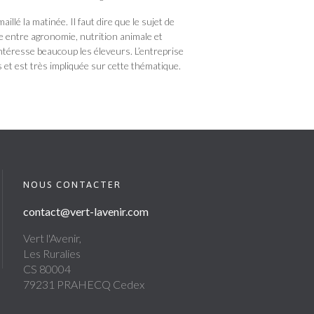
lé la matinée. Il faut dire que le sujet de
ce entre agronomie, nutrition animale et
ntéresse beaucoup les éleveurs. L’entreprise
t est très impliquée sur cette thématique.
NOUS CONTACTER
contact@vert-lavenir.com
Vert l'Avenir,
Les Ruralies
CS 80004
79231 PRAHECQ Cedex