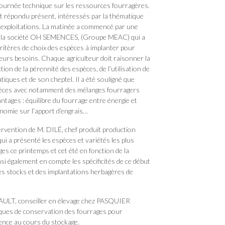
journée technique sur les ressources fourragères.
t répondu présent, intéressés par la thématique
 exploitations. La matinée a commencé par une
e la société OH SEMENCES, (Groupe MEAC) qui a
critères de choix des espèces à implanter pour
leurs besoins. Chaque agriculteur doit raisonner la
ion de la pérennité des espèces, de l’utilisation de
atiques et de son cheptel. Il a été souligné que
espèces avec notamment des mélanges fourragers
tages : équilibre du fourrage entre énergie et
onomie sur l’apport d’engrais…
tervention de M. DILÉ, chef produit production
 a présenté les espèces et variétés les plus
es ce printemps et cet été en fonction de la
nsi également en compte les spécificités de ce début
des stocks et des implantations herbagères de
AULT, conseiller en élevage chez PASQUIER
iques de conservation des fourrages pour
tence au cours du stockage.