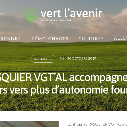
ALLE
PRENDRE
TÉMOIGNAGES
CULTURES
30 OCTOBRE 2017
ACTUALITÉS
SQUIER VGT’AL accompagne 
rs vers plus d’autonomie fou
L’entreprise PASQUIER VGT’AL organi