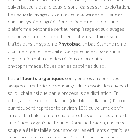
pulvérisateurs quand ceux-ci sont réalisés sur l’exploitation.
Les eaux de lavage doivent être récupérées et traitées
dans un système agréé. Pour le Domaine Fradon, une
plateforme bétonnée sert au remplissage et aux lavages
des pulvérisateurs. Les effluents phytosanitaires sont
traités dans un système
Phytobac
, un bac étanche rempli
d’un mélange terre – paille. Ce système est basé sur la
dégradation naturelle des résidus de produits
phytopharmaceutiques par les bactéries du sol.
Les
effluents organiques
sont générés au cours des
lavages du matériel de vendange, du pressoir, des cuves, du
sol du chai ainsi que par le processus de distillation. En
effet, à l’issue des distillations (double distillations), l’alcool
pur récupéré représente environ 10% du volume de vin
introduit initialement en chaudière. Le volume restant est
un effluent organique. Pour le Domaine Fradon, une cuve
souple a été installée pour stocker les effluents organiques
avant épandage en parcelles. L’installation d’une cuve