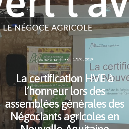
1 AVRIL 2019
ACTUALITÉS
La certification HVE à
l’honneur lors des
assemblées générales des
Négociants agricoles en
Nouvelle-Aquitaine