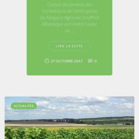
Début décembre, les
techniciens de l’entreprise
de Négoce Agricole Soufflet
Atlantique ont visité l’usine
de …
LIRE LA SUITE
27 OCTOBRE 2017
0
ACTUALITÉS