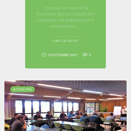
Le bassin versant de la
Boutonne Amont connaît des
problèmes de pollution par le
métaldéhyde, …
LIRE LA SUITE
30 OCTOBRE 2017
0
ACTUALITÉS