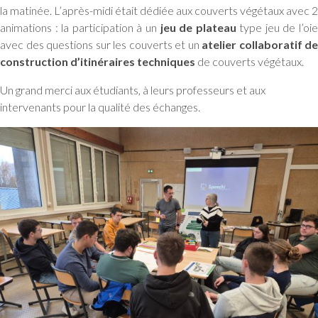
la matinée. L’après-midi était dédiée aux couverts végétaux avec 2
animations : la participation à un
jeu de plateau
type jeu de l’oi
avec des questions sur les couverts et un
atelier collaboratif de
construction d’itinéraires techniques
de couverts végétaux.
Un grand merci aux étudiants, à leurs professeurs et aux
intervenants pour la qualité des échanges.