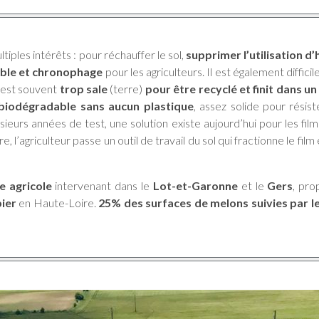
tiples intérêts : pour réchauffer le sol,
supprimer l’utilisation d
ible et chronophage
pour les agriculteurs. Il est également diffici
e est souvent
trop sale
(terre)
pour être recyclé et finit dans 
 biodégradable sans aucun plastique
, assez solide pour résis
ieurs années de test, une solution existe aujourd’hui pour les films
ure, l’agriculteur passe un outil de travail du sol qui fractionne le fi
 agricole
intervenant dans le
Lot-et-Garonne
et le
Gers
, pro
ier
en Haute-Loire.
25% des surfaces de melons suivies par le