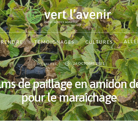
ALLE
PRENDRE
TÉMOIGNAGES
CULTURES
26 OCTOBRE 2021
ACTUALITÉS
ilms de paillage en amidon d
pour le maraîchage