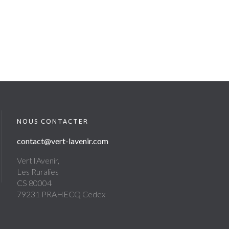
NOUS CONTACTER
contact@vert-lavenir.com
Vert l'Avenir,
Les Ruralies
CS 80004
79231 PRAHECQ Cedex