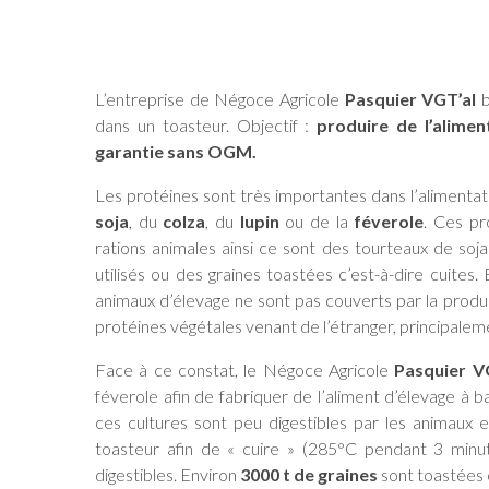
L’entreprise de Négoce Agricole
Pasquier VGT’al
b
dans un toasteur. Objectif :
produire de l’alime
garantie sans OGM.
Les protéines sont très importantes dans l’alimentat
soja
, du
colza
, du
lupin
ou de la
féverole
. Ces pr
rations animales ainsi ce sont des tourteaux de soja
utilisés ou des graines toastées c’est-à-dire cuites
animaux d’élevage ne sont pas couverts par la produc
protéines végétales venant de l’étranger, principalem
Face à ce constat, le Négoce Agricole
Pasquier V
féverole afin de fabriquer de l’aliment d’élevage à 
ces cultures sont peu digestibles par les animaux e
toasteur afin de « cuire » (285°C pendant 3 minute
digestibles. Environ
3000 t de graines
sont toastées 