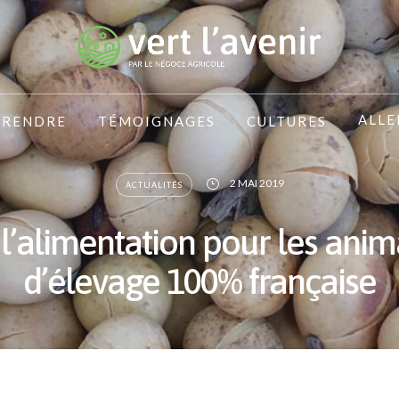
ALLE
PRENDRE
TÉMOIGNAGES
CULTURES
2 MAI 2019
ACTUALITÉS
l’alimentation pour les ani
d’élevage 100% française