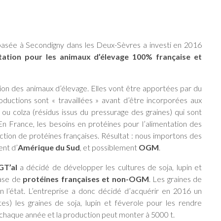
asée à Secondigny dans les Deux-Sèvres a investi en 2016
ntation pour les animaux d’élevage 100% française et
ion des animaux d’élevage. Elles vont être apportées par du
oductions sont « travaillées » avant d’être incorporées aux
 ou colza (résidus issus du pressurage des graines) qui sont
. En France, les besoins en protéines pour l’alimentation des
tion de protéines françaises. Résultat : nous importons des
ent d’
Amérique du Sud
, et possiblement
OGM
.
GT’al
a décidé de développer les cultures de soja, lupin et
base de
protéines françaises et non-OGM
. Les graines de
n l’état. L’entreprise a donc décidé d’acquérir en 2016 un
s) les graines de soja, lupin et féverole pour les rendre
chaque année et la production peut monter à 5000 t.